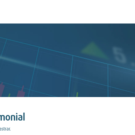
monial
strar.