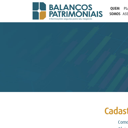
QUEM
PL
SOMOS
AS
Cadast
Comec