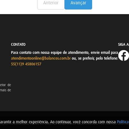
Anterior
Avançar
CONTATO
SIGA 
Para contato com nossa equipe de atendimento, envie email para
atendimentoonline@balancos.com.br
ou, se preferir, pelo telefone:
55(11)9 45806157
etor de
 mais de
a garantir a melhor experiência. Ao continuar, você concorda com nossa
Polític
NÇOS PATRIMONIAIS
TODOS OS DIREITOS RESERVADOS
DESENVOLVIDO POR FARNESI DIGITAL
|
|