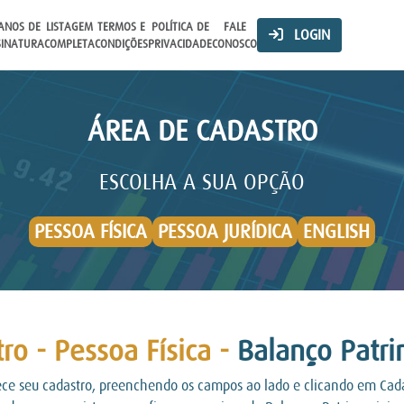
ANOS DE
LISTAGEM
TERMOS E
POLÍTICA DE
FALE
LOGIN
SINATURA
COMPLETA
CONDIÇÕES
PRIVACIDADE
CONOSCO
ÁREA DE CADASTRO
ESCOLHA A SUA OPÇÃO
PESSOA FÍSICA
PESSOA JURÍDICA
ENGLISH
ro - Pessoa Física -
Balanço Patri
e seu cadastro, preenchendo os campos ao lado e clicando em Cada