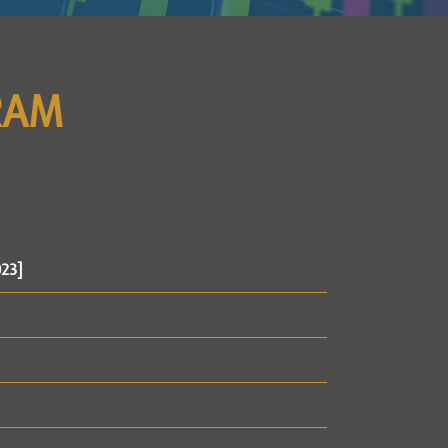
RAM
023]