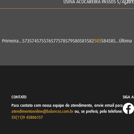
USINA ACUCAREIRA PASSOS S/A
[201
Primeira
...
573
574
575
576
577
578
579
580
581
582
583
584
585
...
Última
CONTATO
SIGA 
Para contato com nossa equipe de atendimento, envie email para
atendimentoonline@balancos.com.br
ou, se preferir, pelo telefone:
55(11)9 45806157