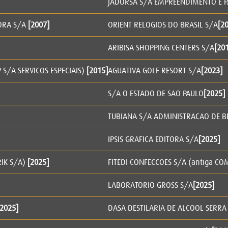
JADORSA S/A EMPREENDIMENTO E P
ORA S/A
[2007]
ORIENT RELOGIOS DO BRASIL S/A
[2
ARIBISA SHOPPING CENTERS S/A
[20
 S/A SERVICOS ESPECIAIS)
[2015]
AGUATIVA GOLF RESORT S/A
[2023]
S/A O ESTADO DE SAO PAULO
[2025]
TUBIANA S/A ADMINISTRACAO DE B
IPSIS GRAFICA EDITORA S/A
[2025]
RIK S/A)
[2025]
FITEDI CONFECCOES S/A (antiga CO
LABORATORIO GROSS S/A
[2025]
[2025]
DASA DESTILARIA DE ALCOOL SERRA