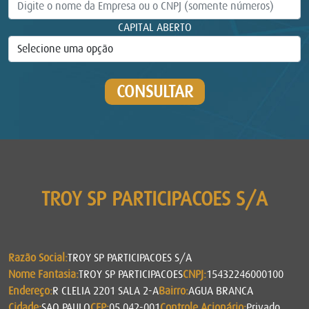
CAPITAL ABERTO
CONSULTAR
TROY SP PARTICIPACOES S/A
Razão Social:
TROY SP PARTICIPACOES S/A
Nome Fantasia:
TROY SP PARTICIPACOES
CNPJ:
15432246000100
Endereço:
R CLELIA 2201 SALA 2-A
Bairro:
AGUA BRANCA
Cidade:
SAO PAULO
CEP:
05.042-001
Controle Acionário:
Privado